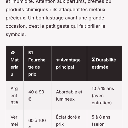
et l’humidité. Attention aux parfums, crèmes ou
produits chimiques : ils attaquent les métaux
précieux. Un bon lustrage avant une grande
occasion, c’est le petit geste qui fait briller le
symbole.
🪙
💶
Mat
Fourche
✨ Avantage
⏳ Durabilité
éria
tte de
principal
estimée
u
prix
Arg
10 à 15 ans
40 à 90
Abordable et
ent
(avec
€
lumineux
925
entretien)
Ver
Éclat doré à
5 à 8 ans
60 à 100
mei
prix
(selon
€