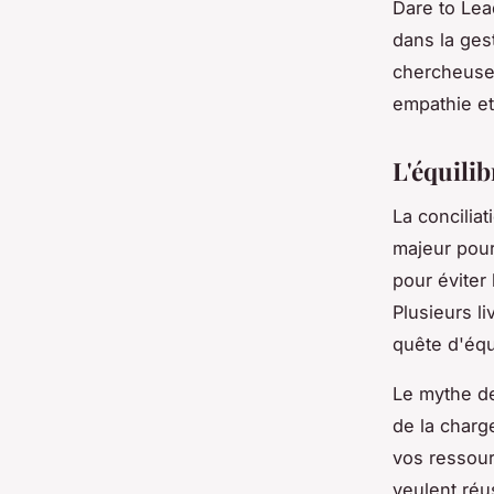
Dare to Lea
dans la ges
chercheuse 
empathie et
L'équilib
La conciliat
majeur pour
pour éviter 
Plusieurs l
quête d'équi
Le mythe d
de la charg
vos ressour
veulent réus