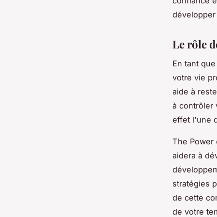
confiance e
développer 
Le rôle d
En tant que
votre vie p
aide à rest
à contrôler 
effet l'une 
The Power o
aidera à dé
développeme
stratégies p
de cette co
de votre te