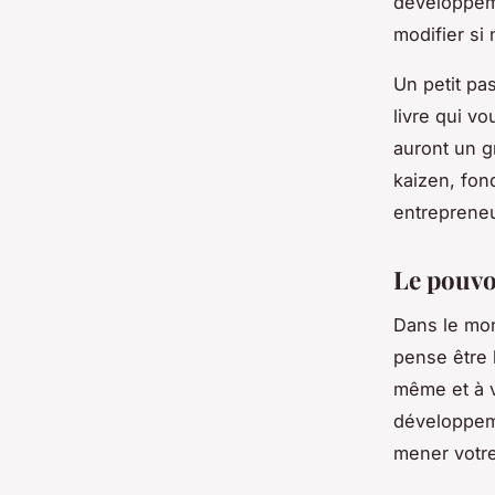
développeme
modifier si
Un petit pa
livre qui v
auront un g
kaizen, fon
entreprene
Le pouvoi
Dans le mon
pense être l
même et à v
développem
mener votre