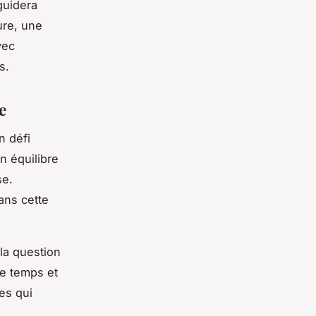
guidera
ure, une
vec
s.
e
n défi
n équilibre
se.
ans cette
 la question
re temps et
es qui