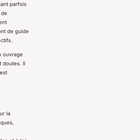
ant parfois
 de
ent
ont de guide
ctifs.
n ouvrage
 doutes. Il
est
ur la
iques,