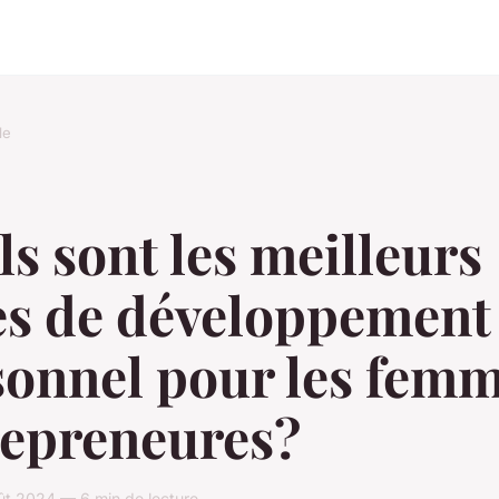
le
s sont les meilleurs
res de développement
sonnel pour les fem
repreneures?
ût 2024 — 6 min de lecture