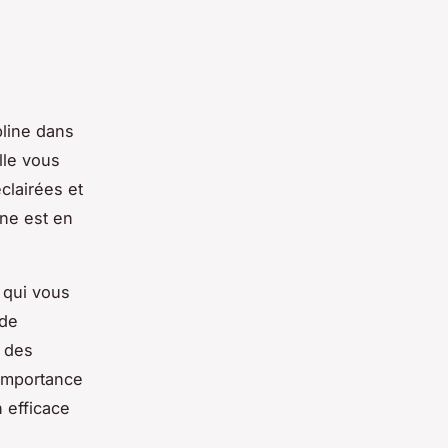
pline dans
lle vous
clairées et
ine est en
 qui vous
 de
 des
'importance
n efficace