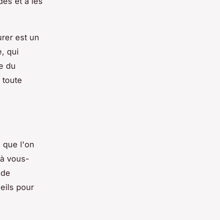
es et à les
rer est un
, qui
e du
 toute
 que l'on
 à vous-
 de
eils pour