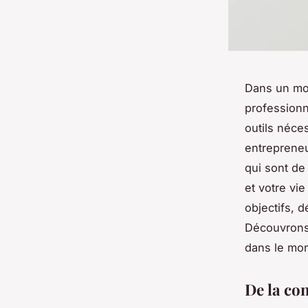
Dans un mon
professionn
outils néce
entrepreneu
qui sont de 
et votre vi
objectifs, 
Découvrons 
dans le mon
De la con