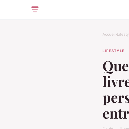
Accueil
›
Lifesty
LIFESTYLE
Quel
liv
per
ent
David — 9 ao