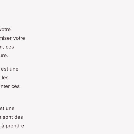
votre
miser votre
n, ces
ure.
 est une
 les
onter ces
est une
s sont des
 à prendre