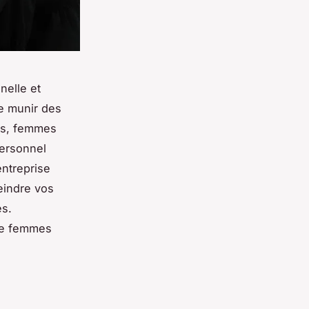
nelle et
se munir des
ous, femmes
personnel
entreprise
eindre vos
es.
 de femmes